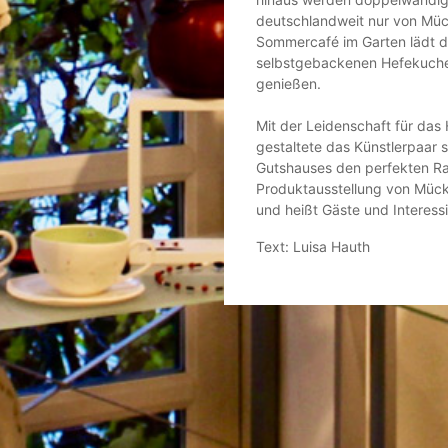
deutschlandweit nur von Müc
Sommercafé im Garten lädt d
selbstgebackenen Hefekuchen 
genießen.
Mit der Leidenschaft für da
gestaltete das Künstlerpaar 
Gutshauses den perfekten Ra
Produktausstellung von Mücke
und heißt Gäste und Interess
Text: Luisa Hauth