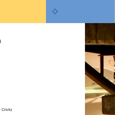
n
 Crivitz