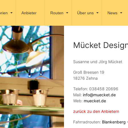
rien
Anbieter
Routen
Über uns
News
Mücket Desig
Susanne und Jörg Mücket
Groß Breesen 19
18276 Zehna
Telefon: 038458 20696
Mail:
info@muecket.de
Web:
muecket.de
zurück zu den Anbietern
Fahrradrouten:
Blankenberg -