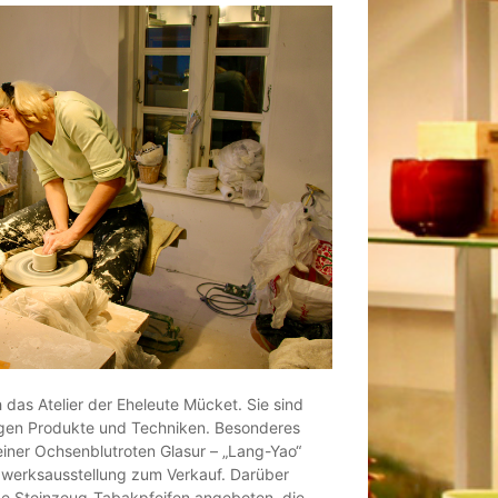
 das Atelier der Eheleute Mücket. Sie sind
tigen Produkte und Techniken. Besonderes
einer Ochsenblutroten Glasur – „Lang-Yao“
dwerksausstellung zum Verkauf. Darüber
e Steinzeug-Tabakpfeifen angeboten, die