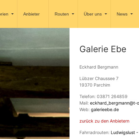
rien
Anbieter
Routen
Über uns
News
Galerie Ebe
Eckhard Bergmann
Lübzer Chaussee 7
19370 Parchim
Telefon: 03871 264859
Mail:
eckhard_bergmann@t-on
Web:
galerieebe.de
zurück zu den Anbietern
Fahrradrouten:
Ludwigslust -