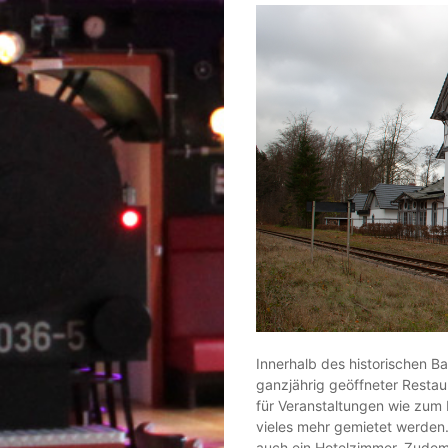
Innerhalb des historischen B
ganzjährig geöffneter Restau
für Veranstaltungen wie zum 
vieles mehr gemietet werden
auch ein Hotelzimmer. Zudem