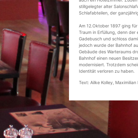
stillgelegter alter Salonschl
Schlafabteilen, der ganzjäh
Am 12.Oktober 1897 ging für 
Traum in Erfüllung, denn der 
Gadebusch und schloss damit
jedoch wurde der Bahnhof a
Gebäude des Warteraums dro
Bahnhof einen neuen Besitzer
modernisiert. Trotzdem schein
Identität verloren zu haben.
Text: Ailke Kolley, Maximilia