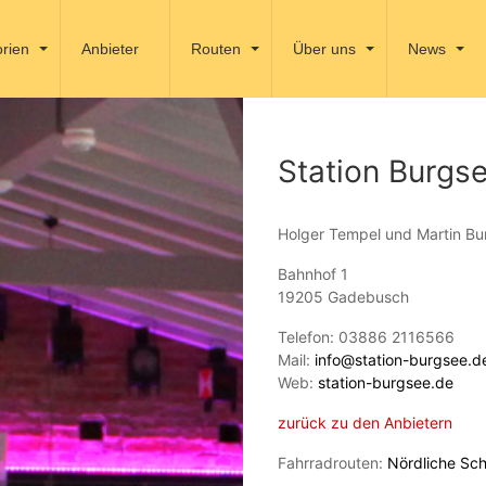
rien
Anbieter
Routen
Über uns
News
Station Burgs
Holger Tempel und Martin Bur
Bahnhof 1
19205 Gadebusch
Telefon: 03886 2116566
Mail:
info@station-burgsee.d
Web:
station-burgsee.de
zurück zu den Anbietern
Fahrradrouten:
Nördliche Sch