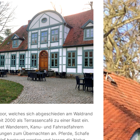
oor, welches sich abgeschieden am Waldrand
eit 2000 als Terrassencafé zu einer Rast ein.
etet Wanderern, Kanu- und Fahrradfahrern
ungen zum Übernachten an. Pferde, Schafe
of bestaunt werden und lassen die Natur