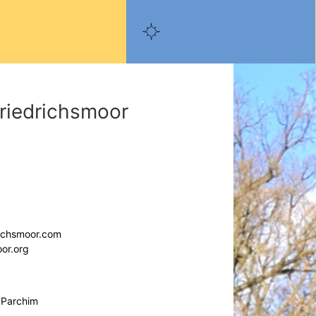
riedrichsmoor
richsmoor.com
oor.org
 Parchim