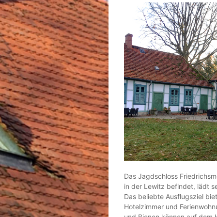
Das Jagdschloss Friedrichsm
in der Lewitz befindet, lädt s
Das beliebte Ausflugsziel bi
Hotelzimmer und Ferienwohn
und Bienen können auf dem H