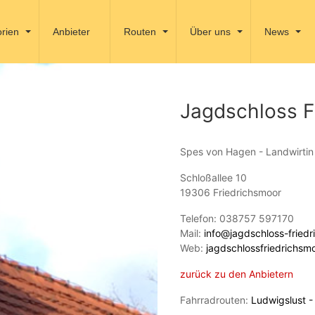
rien
Anbieter
Routen
Über uns
News
Jagdschloss F
Spes von Hagen - Landwirtin
Schloßallee 10
19306 Friedrichsmoor
Telefon: 038757 597170
Mail:
info@jagdschloss-fried
Web:
jagdschlossfriedrichsm
zurück zu den Anbietern
Fahrradrouten:
Ludwigslust -